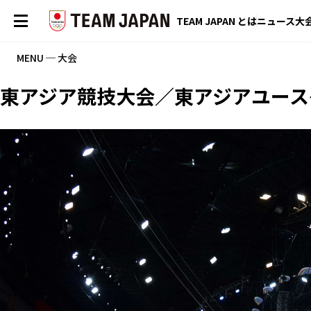
TEAM JAPAN とは
ニュース
大
MENU ─ 大会
東アジア競技大会／東アジアユース