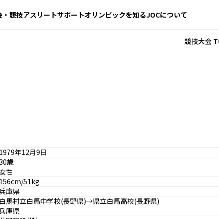
会・競技
アスリートサポート
オリンピックを知る
JOCについて
競技大会 T
1979年12月9日
30歳
女性
156cm/51kg
兵庫県
白馬村立白馬中学校(長野県)→県立白馬高校(長野県)
兵庫県