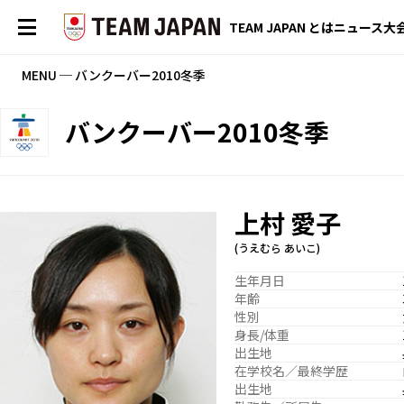
TEAM JAPAN とは
ニュース
大
MENU ─ バンクーバー2010冬季
バンクーバー2010冬季
上村 愛子
(うえむら あいこ)
生年月日
年齢
性別
身長/体重
出生地
在学校名／最終学歴
出生地