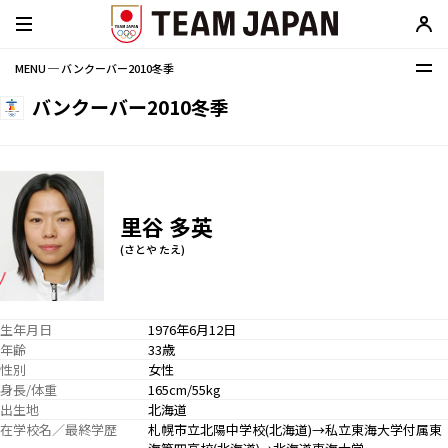
MENU ─ バンクーバー2010冬季
バンクーバー2010冬季
里谷 多英
(さとや たえ)
生年月日
1976年6月12日
年齢
33歳
性別
女性
身長/体重
165cm/55kg
出生地
北海道
在学校名／最終学歴
札幌市立北陽中学校(北海道)→私立東海大学付属東