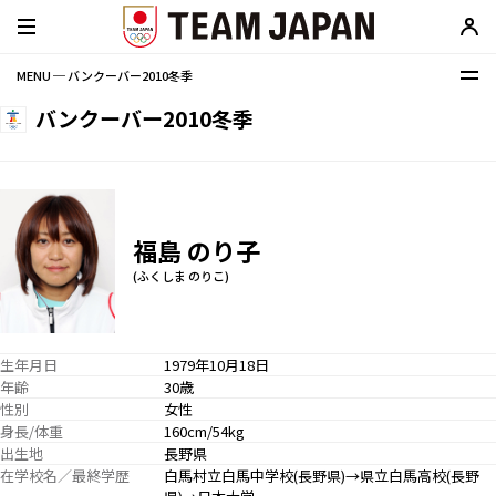
MENU ─ バンクーバー2010冬季
バンクーバー2010冬季
福島 のり子
(ふくしま のりこ)
生年月日
1979年10月18日
年齢
30歳
性別
女性
身長/体重
160cm/54kg
出生地
長野県
在学校名／最終学歴
白馬村立白馬中学校(長野県)→県立白馬高校(長野