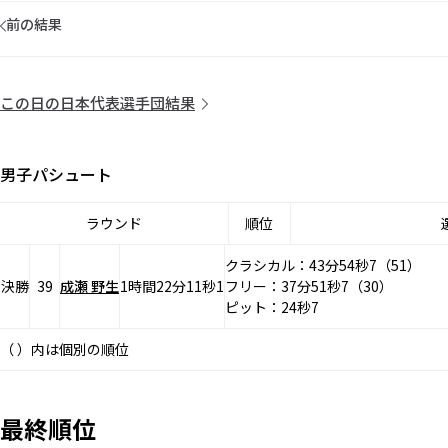
前の結果
この日の日本代表選手団結果
男子パシュート
ラウンド
順位
クラシカル：43分54秒7（51）
決勝
39
成瀬 野生
1時間22分11秒1
フリー：37分51秒7（30）
ピット：24秒7
（ ）内は個別の順位
最終順位