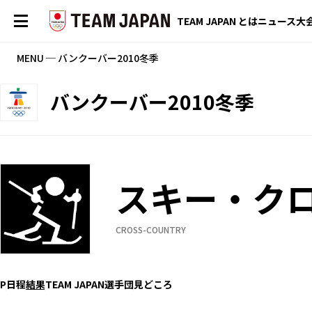
TEAM JAPAN とは
ニュース
大
MENU ─ バンクーバー2010冬季
バンクーバー2010冬季
スキー・ク
CROSS-COUNTRY
P
日程
結果
TEAM JAPAN選手団
見どころ