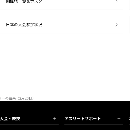
開催地一覧＆ポスター
日本の大会参加状況
ーの結果（2月20日）
大会・競技
アスリートサポート