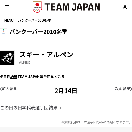
MENU ─ バンクーバー2010冬季
バンクーバー2010冬季
スキー・アルペン
ALPINE
OP
日程
結果
TEAM JAPAN選手団
見どころ
前の結果
次の結果
2月14日
この日の日本代表選手団結果
※競技結果は日本選手団のみの情報となります。