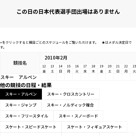
この日の日本代表選手団出場はありません
+をクリックすると種目ごとのスケジュールをご覧いただけます。 ★はメダル決定日で
す。
2010年2月
競技名
12
13
14
15
16
17
18
19
20
21
22
2
金
土
日
月
火
水
木
金
土
日
月
火
スキー
アルペン
他の競技の日程・結果
スキー・アルペン
スキー・クロスカントリー
スキー・ジャンプ
スキー・ノルディック複合
スキー・フリースタイル
スキー・スノーボード
スケート・スピードスケート
スケート・フィギュアスケート