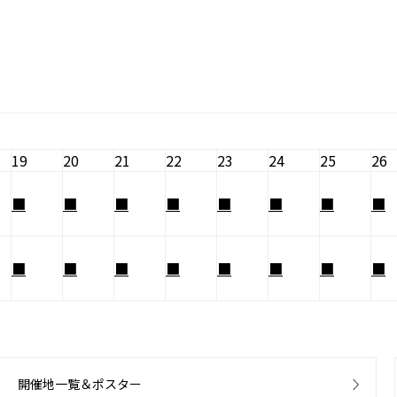
19
20
21
22
23
24
25
26
■
■
■
■
■
■
■
■
■
■
■
■
■
■
■
■
開催地一覧＆ポスター