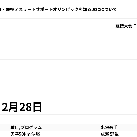
会・競技
アスリートサポート
オリンピックを知る
JOCについて
競技大会 T
2月28日
種目/プログラム
出場選手
男子50km 決勝
成瀬 野生