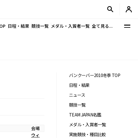
OP
日程・結果
競技一覧
メダル・入賞者一覧
全て見る...
バンクーバー2010冬季 TOP
日程・結果
ニュース
競技一覧
TEAM JAPAN名鑑
メダル・入賞者一覧
会場
実施競技・種目比較
ウィ