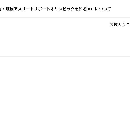
会・競技
アスリートサポート
オリンピックを知る
JOCについて
競技大会 T