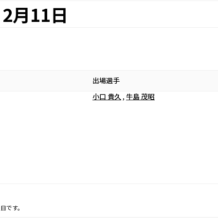
2月11日
出場選手
小口 貴久
,
牛島 茂昭
定日です。