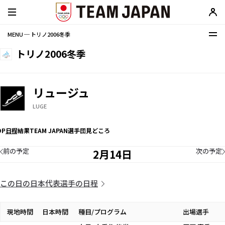
MENU ─ トリノ2006冬季
トリノ2006冬季
リュージュ
LUGE
OP
日程
結果
TEAM JAPAN選手団
見どころ
前の予定
次の予定
2月14日
この日の日本代表選手の日程
現地時間
日本時間
種目/プログラム
出場選手