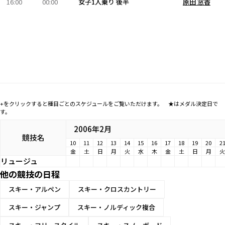
16:00
00:00
女子1人乗り 後半
原田 窓香
+をクリックすると種目ごとのスケジュールをご覧いただけます。 ★はメダル決定日で
す。
2006年2月
競技名
10
11
12
13
14
15
16
17
18
19
20
2
金
土
日
月
火
水
木
金
土
日
月
火
リュージュ
他の競技の日程
スキー・アルペン
スキー・クロスカントリー
スキー・ジャンプ
スキー・ノルディック複合