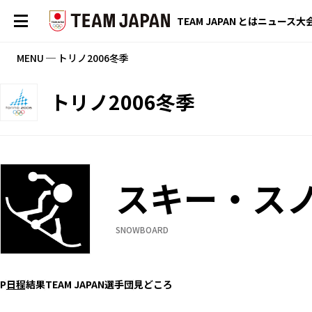
TEAM JAPAN とは
ニュース
大
MENU ─ トリノ2006冬季
トリノ2006冬季
スキー・ス
SNOWBOARD
P
日程
結果
TEAM JAPAN選手団
見どころ