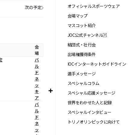
オフィシャルスポーツウェア
次の予定
会場マップ
マスコット紹介
JOC公式チャンネル
結団式・壮行会
会
場
出場権獲得条件
宏
バ
IOCインターネットガイドライン
ル
ド
選手メッセージ
ネ
スペシャルコラム
ッ
キ
スペシャル応援メッセージ
ア
世界をわかせた人と記録
バ
ル
スペシャルインタビュー
ド
トリノオリンピックに向けて
ネ
ッ