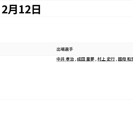
2月12日
出場選手
中井 孝治
,
成田 童夢
,
村上 史行
,
國母 和