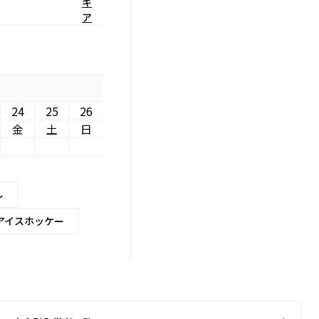
キ
ア
24
25
26
金
土
日
ル
アイスホッケー