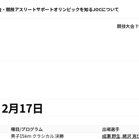
会・競技
アスリートサポート
オリンピックを知る
JOCについて
競技大会 T
2月17日
種目/プログラム
出場選手
男子15km クラシカル 決勝
成瀬 野生
,
蛯沢 克