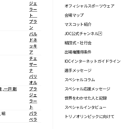
ジェ
オフィシャルスポーツウェア
ラー
会場マップ
ト
プラ
マスコット紹介
ン
JOC公式チャンネル
バル
ドネ
結団式・壮行会
ッキ
ア
出場権獲得条件
チェ
IOCインターネットガイドライン
ザー
ナ
選手メッセージ
パリ
スペシャルコラム
オル
貴
,
一戸 剛
プラ
スペシャル応援メッセージ
ジェ
世界をわかせた人と記録
ラー
ト
スペシャルインタビュー
之
組
パラ
トリノオリンピックに向けて
ベラ