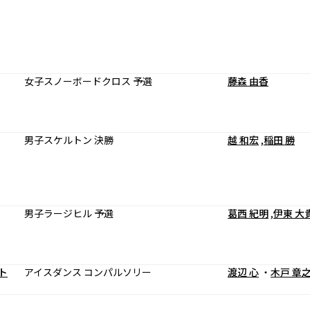
女子スノーボードクロス 予選
藤森 由香
男子スケルトン 決勝
越 和宏
,
稲田 勝
男子ラージヒル 予選
葛西 紀明
,
伊東 大
ト
アイスダンス コンパルソリー
渡辺 心
・
木戸 章