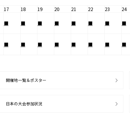
17
18
19
20
21
22
23
24
■
■
■
■
■
■
■
■
■
■
■
■
■
■
■
■
開催地一覧＆ポスター
日本の大会参加状況