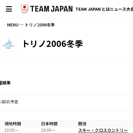
TEAM JAPAN とは
ニュース
大
MENU ─ トリノ2006冬季
トリノ2006冬季
程
結果
前の予定
現地時間
日本時間
競技
10:00〜
18:00〜
スキー・クロスカントリー