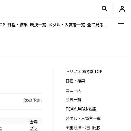
OP
日程・結果
競技一覧
メダル・入賞者一覧
全て見る...
トリノ2006冬季 TOP
日程・結果
ニュース
競技一覧
次の予定
TEAM JAPAN名鑑
メダル・入賞者一覧
会場
実施競技・種目比較
仁
プラ