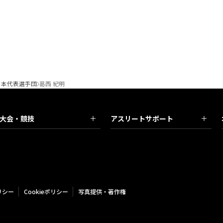
日本代表選手団
葛西 紀明
大会・競技
アスリートサポート
リシー
Cookieポリシー
写真提供・著作権