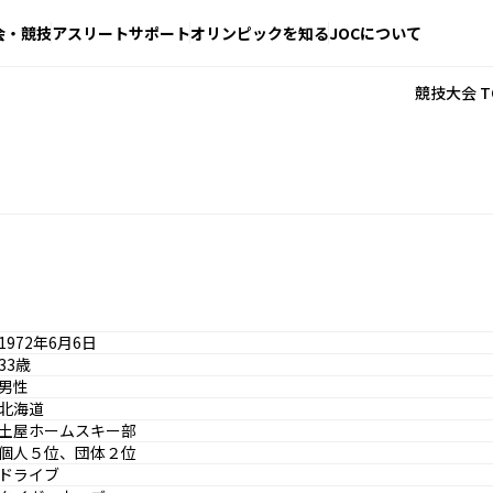
会・競技
アスリートサポート
オリンピックを知る
JOCについて
競技大会 T
1972年6月6日
33歳
男性
北海道
土屋ホームスキー部
個人５位、団体２位
ドライブ