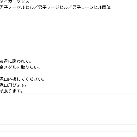
タイガーウッズ
男子ノーマルヒル／男子ラージヒル／男子ラージヒル団体
友達に誘われて。
金メダルを取りたい。
沢山応援してください。
沢山飛びます。
頑張ります。