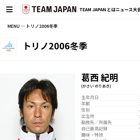
TEAM JAPAN とは
ニュース
大
MENU ─ トリノ2006冬季
トリノ2006冬季
葛西 紀明
(かさい のりあき)
生年月日
年齢
性別
出生地
勤務先／所属先
自己最高記録
趣味・特技