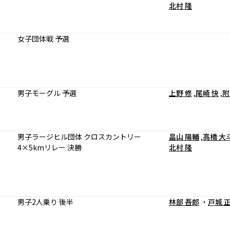
北村 隆
女子団体戦 予選
男子モーグル 予選
上野 修
,
尾崎 快
,
附
男子ラージヒル団体 クロスカントリー
畠山 陽輔
,
高橋 大
4×5kmリレー 決勝
北村 隆
男子2人乗り 後半
林部 吾郎
・
戸城 