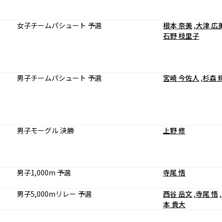
女子チームパシュート 予選
根本 奈美
,
大津 広
石野 枝里子
男子チームパシュート 予選
宮崎 今佐人
,
杉森 
男子モーグル 決勝
上野 修
男子1,000m 予選
寺尾 悟
男子5,000mリレー 予選
西谷 岳文
,
寺尾 悟
,
本 貴大