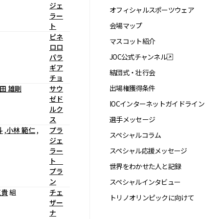
ジェ
オフィシャルスポーツウェア
ラー
会場マップ
ト
ピネ
マスコット紹介
ロロ
JOC公式チャンネル
パラ
ギア
結団式・壮行会
チョ
出場権獲得条件
田 雄剛
サウ
ゼド
IOCインターネットガイドライン
ルク
ス
選手メッセージ
斗
,
小林 範仁
,
プラ
スペシャルコラム
ジェ
ラー
スペシャル応援メッセージ
ト
世界をわかせた人と記録
プラ
ン
スペシャルインタビュー
正貴
組
チェ
トリノオリンピックに向けて
ザー
ナ