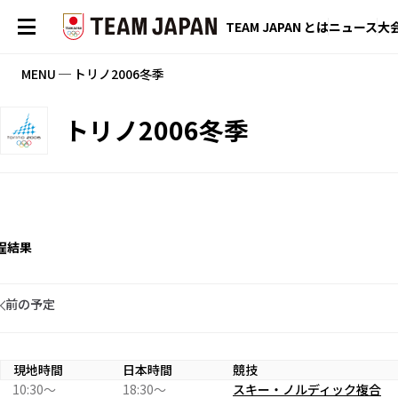
TEAM JAPAN とは
ニュース
大
MENU ─ トリノ2006冬季
トリノ2006冬季
程
結果
前の予定
現地時間
日本時間
競技
10:30〜
18:30〜
スキー・ノルディック複合