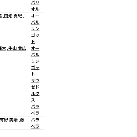
パリ
オル
美
,
田畑 真紀
,
オー
バル
リン
ゴッ
ト
輝大
,
牛山 貴広
オー
バル
リン
ゴッ
ト
サウ
ゼド
ルク
ス
パラ
ベラ
有野 美治
,
藤
パラ
ベラ