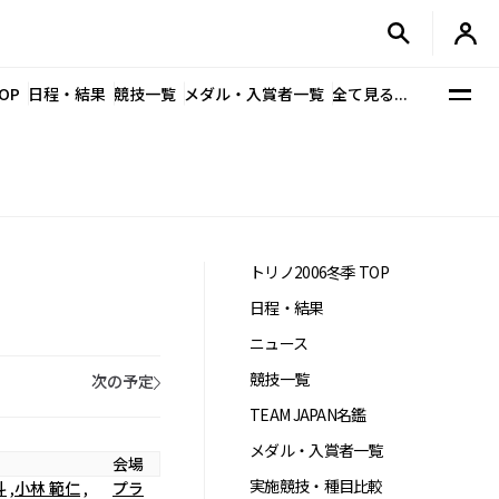
OP
日程・結果
競技一覧
メダル・入賞者一覧
全て見る...
トリノ2006冬季 TOP
日程・結果
ニュース
競技一覧
次の予定
TEAM JAPAN名鑑
メダル・入賞者一覧
会場
実施競技・種目比較
斗
,
小林 範仁
,
プラ