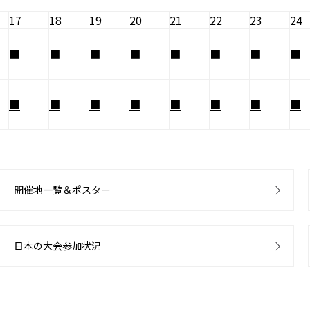
17
18
19
20
21
22
23
24
■
■
■
■
■
■
■
■
■
■
■
■
■
■
■
■
開催地一覧＆ポスター
日本の大会参加状況