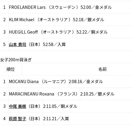
1
FROELANDER Lars （スウェーデン ）
52.00／金メダル
2
KLIM Michael （オーストラリア ）
52.18／銀メダル
3
HUEGILL Geoff （オーストラリア ）
52.22／銅メダル
5
山本 貴司
（日本）
52.58／入賞
女子200m背泳ぎ
順位
名前
1
MOCANU Diana （ルーマニア）
2:08.16／金メダル
2
MARACINEANU Roxana （フランス）
2:10.25／銀メダル
3
中尾 美樹
（日本）
2:11.05／銅メダル
4
萩原 智子
（日本）
2:11.21／入賞