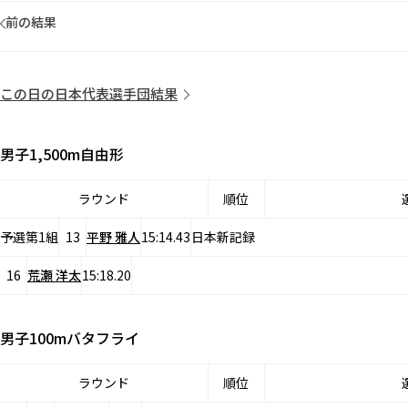
前の結果
この日の日本代表選手団結果
男子1,500m自由形
ラウンド
順位
予選第1組
13
平野 雅人
15:14.43
日本新記録
16
荒瀬 洋太
15:18.20
男子100mバタフライ
ラウンド
順位