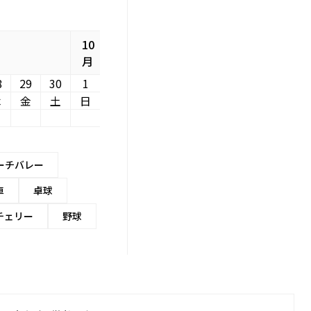
10
月
8
29
30
1
木
金
土
日
ーチバレー
車
卓球
チェリー
野球