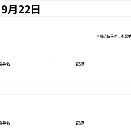
9月22日
※競技結果は日本選
選手名
記録
選手名
記録