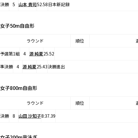
決勝
5
山本 貴司
52.58
日本新記録
女子50m自由形
ラウンド
順位
予選第1組
4
源 純夏
25.52
準決勝
4
源 純夏
25.43
決勝進出
女子800m自由形
ラウンド
順位
決勝
8
山田 沙知子
8:37.39
女子200m背泳ぎ