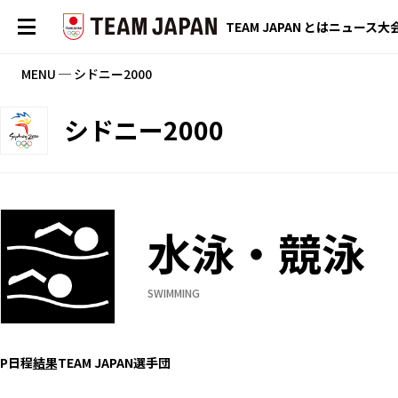
TEAM JAPAN とは
ニュース
大
MENU ─ シドニー2000
シドニー2000
水泳・競泳
SWIMMING
P
日程
結果
TEAM JAPAN選手団