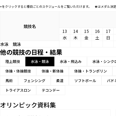
+をクリックすると種目ごとのスケジュールをご覧いただけます。 ★はメダル決
競技名
13
14
15
16
17
水
木
金
土
日
水泳
競泳
他の競技の日程・結果
陸上競技
水泳・競泳
水泳・飛込み
水泳・シンク
体操・体操競技
体操・新体操
体操・トランポリン
馬術
フェンシング
柔道
ソフトボール
バド
トライアスロン
テコンドー
オリンピック資料集