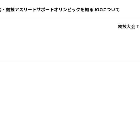
会・競技
アスリートサポート
オリンピックを知る
JOCについて
競技大会 T