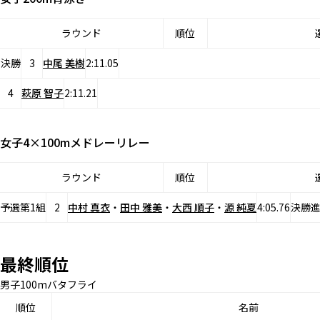
ラウンド
順位
決勝
3
中尾 美樹
2:11.05
4
萩原 智子
2:11.21
女子4×100mメドレーリレー
ラウンド
順位
予選第1組
2
中村 真衣
・
田中 雅美
・
大西 順子
・
源 純夏
4:05.76
決勝
最終順位
男子100mバタフライ
順位
名前