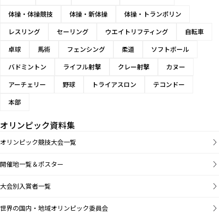
体操・体操競技
体操・新体操
体操・トランポリン
レスリング
セーリング
ウエイトリフティング
自転車
卓球
馬術
フェンシング
柔道
ソフトボール
バドミントン
ライフル射撃
クレー射撃
カヌー
アーチェリー
野球
トライアスロン
テコンドー
本部
オリンピック資料集
オリンピック競技大会一覧
開催地一覧＆ポスター
大会別入賞者一覧
世界の国内・地域オリンピック委員会