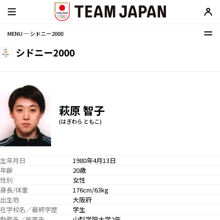
MENU ─ シドニー2000
シドニー2000
萩原 智子
(はぎわら ともこ)
生年月日
1980年4月13日
年齢
20歳
性別
女性
身長/体重
176cm/63kg
出生地
大阪府
在学校名／最終学歴
学生
勤務先／所属先
山梨学院大学2年