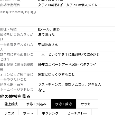
出場予定種目
女子200m背泳ぎ／女子200m個人メドレー
※年齢は2000年9月13日時点
趣味・特技
Eメール、散歩
競技をはじめたきっか
海で溺れた
け
一番影響を与えられた
中田英寿さん
人
試合前にする面白いこ
「人」という字を手に3回書いて飲み込む
とは？
最も記憶に残る競技成
99年ユニバーシアード100mバタフライ
績
オリンピック終了後に
家族とゆっくりすること
一番やりたいこと
好きな歌・曲名
ラストチャンス、夜空ノムコウ、好きな人
ホームページアドレス
なし
他の競技を見る
陸上競技
水泳・飛込み
水泳・競泳
サッカー
テニス
ボート
ボクシング
ビーチバレー