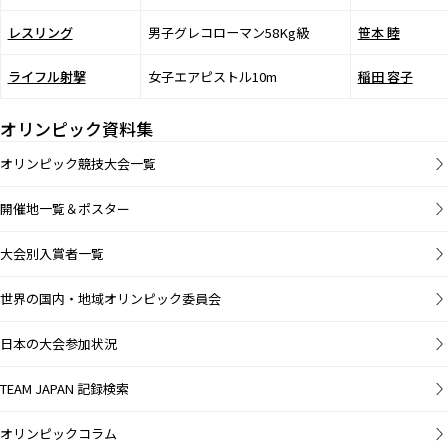
レスリング
男子グレコローマン58Kg級
笹本 睦
ライフル射撃
女子エアピストル10m
稲田 容子
オリンピック資料集
オリンピック競技大会一覧
開催地一覧＆ポスター
大会別入賞者一覧
世界の国内・地域オリンピック委員会
日本の大会参加状況
TEAM JAPAN 記録検索
オリンピックコラム