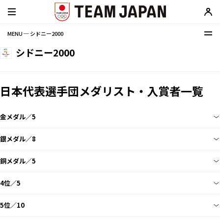
MENU ─ シドニー2000
シドニー2000
日本代表選手団メダリスト・入賞者一覧
金メダル／5
銀メダル／8
銅メダル／5
4位／5
5位／10