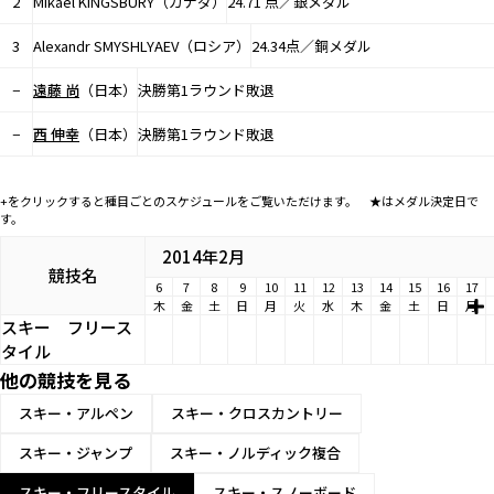
2
Mikael KINGSBURY（カナダ）
24.71 点／銀メダル
3
Alexandr SMYSHLYAEV（ロシア）
24.34点／銅メダル
−
遠藤 尚
（日本）
決勝第1ラウンド敗退
−
西 伸幸
（日本）
決勝第1ラウンド敗退
+をクリックすると種目ごとのスケジュールをご覧いただけます。 ★はメダル決定日で
す。
2014年2月
競技名
6
7
8
9
10
11
12
13
14
15
16
17
木
金
土
日
月
火
水
木
金
土
日
月
スキー
フリース
タイル
他の競技を見る
スキー・アルペン
スキー・クロスカントリー
スキー・ジャンプ
スキー・ノルディック複合
スキー・フリースタイル
スキー・スノーボード