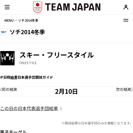
MENU ─ ソチ2014冬季
ソチ2014冬季
スキー・フリースタイル
FREESTYLE
OP
日程
結果
日本選手団
競技ガイド
前の結果
次の結果
2月10日
この日の日本代表選手団結果
※競技結果は日本選手団のみの情報となります。
男子モーグル