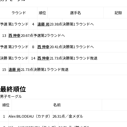
ラウンド
順位
選手名
記録
予選 第1ラウンド
4
遠藤 尚
23.38点
決勝第1ラウンドへ
13
西 伸幸
20.67点
予選第2ラウンドへ
予選 第2ラウンド
8
西 伸幸
20.41点
決勝第1ラウンドへ
決勝 第1ラウンド
14
西 伸幸
21.73点
決勝第1ラウンド敗退
15
遠藤 尚
21.73点
決勝第1ラウンド敗退
最終順位
男子モーグル
順位
名前
1
Alex BILODEAU（カナダ）
26.31点／金メダル