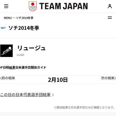
MENU ─ ソチ2014冬季
ソチ2014冬季
リュージュ
LUGE
OP
日程
結果
日本選手団
競技ガイド
前の結果
次の結果
2月10日
この日の日本代表選手団結果
※競技結果は日本選手団のみの情報となります。