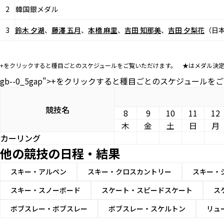
2
韓国
銀メダル
3
鈴木 夕湖
、
藤澤 五月
、
本橋 麻里
、
吉田 知那美
、
吉田 夕梨花
（日
+をクリックすると種目ごとのスケジュールをご覧いただけます。 ★はメダル決
gb--0_5gap">+をクリックすると種目ごとのスケジュー
競技名
8
9
10
11
12
木
金
土
日
月
カーリング
他の競技の日程・結果
スキー・アルペン
スキー・クロスカントリー
スキー・
スキー・スノーボード
スケート・スピードスケート
ス
ボブスレー・ボブスレー
ボブスレー・スケルトン
リュ