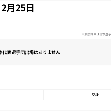
2月25日
※競技結果は日本選
本代表選手団出場はありません
記録