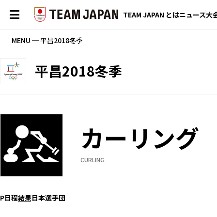
TEAM JAPAN とは
ニュース
大
MENU ─ 平昌2018冬季
平昌2018冬季
カーリング
CURLING
P
日程
結果
日本選手団