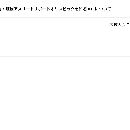
会・競技
アスリートサポート
オリンピックを知る
JOCについて
競技大会 T