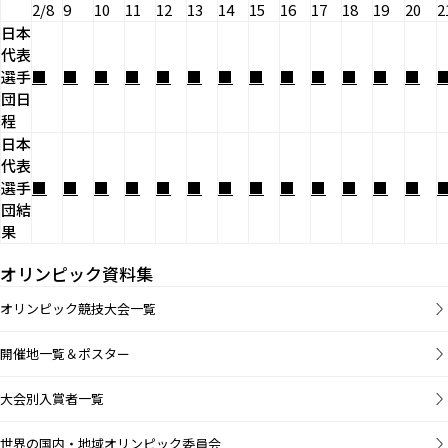
2/8
9
10
11
12
13
14
15
16
17
18
19
20
2
日本
代表
選手
■
■
■
■
■
■
■
■
■
■
■
■
■
団日
程
日本
代表
選手
■
■
■
■
■
■
■
■
■
■
■
■
■
団結
果
オリンピック資料集
オリンピック競技大会一覧
開催地一覧＆ポスター
大会別入賞者一覧
世界の国内・地域オリンピック委員会