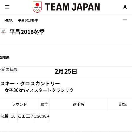
MENU ─ 平昌2018冬季
平昌2018冬季
程
結果
前の結果
2月25日
スキー・クロスカントリー
女子30kmマススタートクラシック
ラウンド
順位
選手名
記録
決勝
10
石田 正子
1:26:38.4