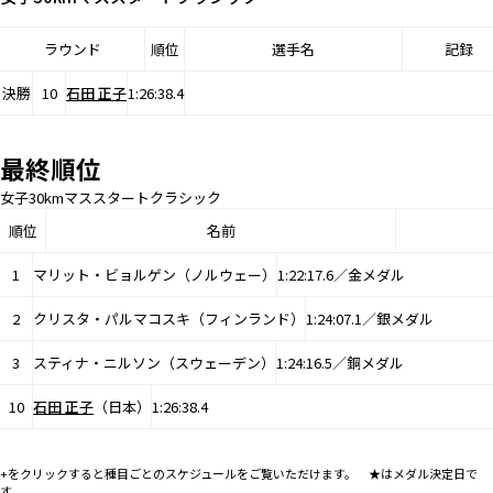
ラウンド
順位
選手名
記録
決勝
10
石田 正子
1:26:38.4
最終順位
女子30kmマススタートクラシック
順位
名前
1
マリット・ビョルゲン（ノルウェー）
1:22:17.6／金メダル
2
クリスタ・パルマコスキ（フィンランド）
1:24:07.1／銀メダル
3
スティナ・ニルソン（スウェーデン）
1:24:16.5／銅メダル
10
石田 正子
（日本）
1:26:38.4
+をクリックすると種目ごとのスケジュールをご覧いただけます。 ★はメダル決定日で
す。