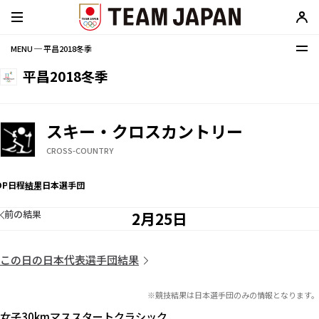
MENU ─ 平昌2018冬季
平昌2018冬季
スキー・クロスカントリー
CROSS-COUNTRY
OP
日程
結果
日本選手団
前の結果
2月25日
この日の日本代表選手団結果
※競技結果は日本選手団のみの情報となります。
女子30kmマススタートクラシック