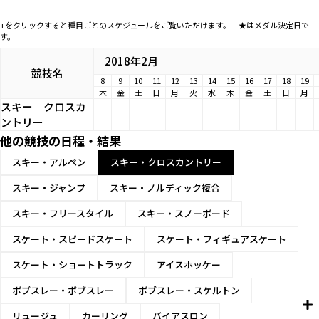
+をクリックすると種目ごとのスケジュールをご覧いただけます。 ★はメダル決定日で
す。
2018年2月
競技名
8
9
10
11
12
13
14
15
16
17
18
19
木
金
土
日
月
火
水
木
金
土
日
月
スキー
クロスカ
ントリー
他の競技の日程・結果
スキー・アルペン
スキー・クロスカントリー
スキー・ジャンプ
スキー・ノルディック複合
スキー・フリースタイル
スキー・スノーボード
スケート・スピードスケート
スケート・フィギュアスケート
スケート・ショートトラック
アイスホッケー
ボブスレー・ボブスレー
ボブスレー・スケルトン
リュージュ
カーリング
バイアスロン