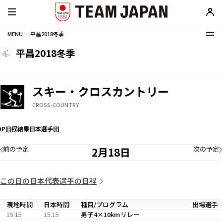
MENU ─ 平昌2018冬季
平昌2018冬季
スキー・クロスカントリー
CROSS-COUNTRY
OP
日程
結果
日本選手団
前の予定
次の予定
2月18日
この日の日本代表選手の日程
現地時間
日本時間
種目/プログラム
出場選手
15:15
15:15
男子4×10kmリレー