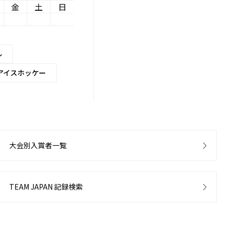
金
土
日
ル
アイスホッケー
大会別入賞者一覧
TEAM JAPAN 記録検索