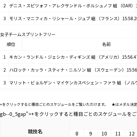
2
デニス・スピツォフ・アレクサンドル・ボルシュノフ 組 （OAR）
3
モリス・マニフィカ・リシャール・ジュブ 組 （フランス）
15:58
女子チームスプリントフリー
順位
名前
1
キカン・ランドル・ジェシカ・ディギンズ 組 （アメリカ）
15:56
2
ハロッテ・カッラ・スティナ・ニルソン 組 （スウェーデン）
15:
3
マリット・ビョルゲン・マイケンカスペシェン・ファラ 組 （ノル
+をクリックすると種目ごとのスケジュールをご覧いただけます。 ★はメダル決
gb--0_5gap">+をクリックすると種目ごとのスケジュー
競技名
8
9
10
11
12