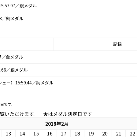
15:57.97／銀メダル
.28／銅メダル
記録
.47／金メダル
56.66／銀メダル
ウェー）
15:59.44／銅メダル
定日です。
ルをご覧いただけます。 ★はメダル決定日です。
2018年2月
13
14
15
16
17
18
19
20
21
22