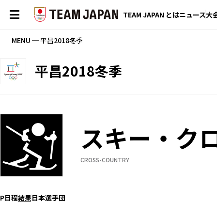
TEAM JAPAN とは
ニュース
大
MENU ─ 平昌2018冬季
平昌2018冬季
スキー・ク
CROSS-COUNTRY
P
日程
結果
日本選手団