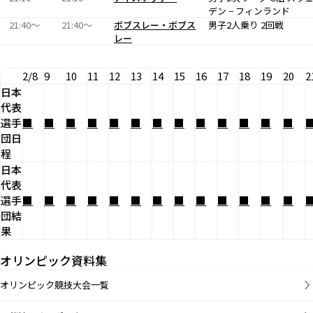
デン − フィンランド
21:40〜
21:40〜
ボブスレー・ボブス
男子2人乗り 2回戦
レー
2/8
9
10
11
12
13
14
15
16
17
18
19
20
2
日本
代表
選手
■
■
■
■
■
■
■
■
■
■
■
■
■
団日
程
日本
代表
選手
■
■
■
■
■
■
■
■
■
■
■
■
■
団結
果
オリンピック資料集
オリンピック競技大会一覧