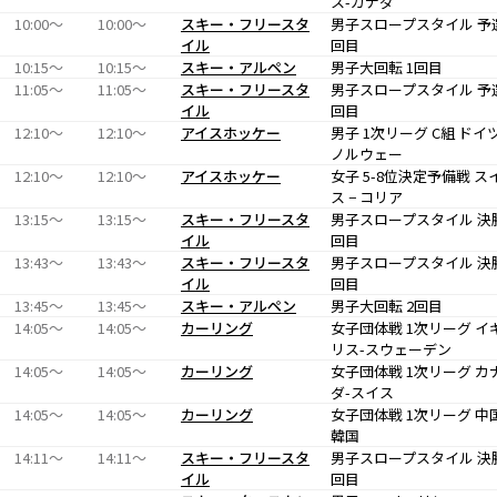
ス-カナダ
10:00〜
10:00〜
スキー・フリースタ
男子スロープスタイル 予
イル
回目
10:15〜
10:15〜
スキー・アルペン
男子大回転 1回目
11:05〜
11:05〜
スキー・フリースタ
男子スロープスタイル 予
イル
回目
12:10〜
12:10〜
アイスホッケー
男子 1次リーグ C組 ドイツ
ノルウェー
12:10〜
12:10〜
アイスホッケー
女子 5-8位決定予備戦 ス
ス − コリア
13:15〜
13:15〜
スキー・フリースタ
男子スロープスタイル 決
イル
回目
13:43〜
13:43〜
スキー・フリースタ
男子スロープスタイル 決
イル
回目
13:45〜
13:45〜
スキー・アルペン
男子大回転 2回目
14:05〜
14:05〜
カーリング
女子団体戦 1次リーグ イ
リス-スウェーデン
14:05〜
14:05〜
カーリング
女子団体戦 1次リーグ カ
ダ-スイス
14:05〜
14:05〜
カーリング
女子団体戦 1次リーグ 中
韓国
14:11〜
14:11〜
スキー・フリースタ
男子スロープスタイル 決
イル
回目