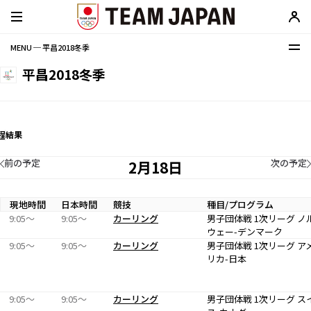
MENU ─ 平昌2018冬季
平昌2018冬季
程
結果
前の予定
次の予定
2月18日
現地時間
日本時間
競技
種目/プログラム
9:05〜
9:05〜
カーリング
男子団体戦 1次リーグ ノ
ウェー-デンマーク
9:05〜
9:05〜
カーリング
男子団体戦 1次リーグ ア
リカ-日本
9:05〜
9:05〜
カーリング
男子団体戦 1次リーグ ス