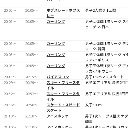
20:05〜
20:05〜
ボブスレー・ボブス
男子2人乗り 1回戦
レー
20:05〜
20:05〜
カーリング
男子団体戦 1次リーグ ス
ェーデン-日本
20:05〜
20:05〜
カーリング
男子団体戦 1次リーグ デ
マーク-韓国
20:05〜
20:05〜
カーリング
男子団体戦 1次リーグ イ
リア-イギリス
20:05〜
20:05〜
カーリング
男子団体戦 1次リーグ ア
リカ-ノルウェー
20:15〜
20:15〜
バイアスロン
男子15kmマススタート
20:29〜
20:29〜
スキー・フリースタ
男子エアリアル 決勝2回
イル
20:52〜
20:52〜
スキー・フリースタ
男子エアリアル 決勝3回
イル
20:56〜
20:56〜
スケート・スピード
女子500m
スケート
21:10〜
21:10〜
アイスホッケー
男子1次リーグ A組 カナダ
韓国
21:10〜
21:10〜
アイスホッケー
男子1次リーグ C組 スウ