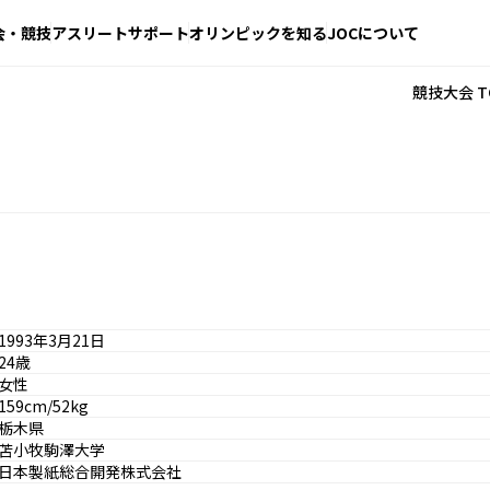
会・競技
アスリートサポート
オリンピックを知る
JOCについて
競技大会 T
1993年3月21日
24歳
女性
159cm/52kg
栃木県
苫小牧駒澤大学
日本製紙総合開発株式会社