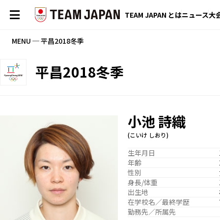
TEAM JAPAN とは
ニュース
大
MENU ─ 平昌2018冬季
平昌2018冬季
小池 詩織
(こいけ しおり)
生年月日
年齢
性別
身長/体重
出生地
在学校名／最終学歴
勤務先／所属先