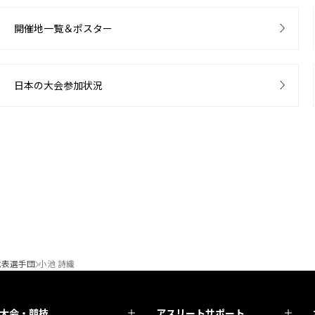
開催地一覧＆ポスター
日本の大会参加状況
代表選手団
小池 詩織
大会・競技
アスリートサポート