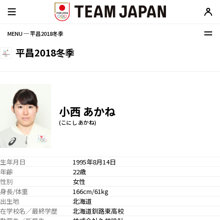
MENU ─ 平昌2018冬季
平昌2018冬季
小西 あかね
(こにし あかね)
生年月日
1995年8月14日
年齢
22歳
性別
女性
身長/体重
166cm/61kg
出生地
北海道
在学校名／最終学歴
北海道釧路東高校