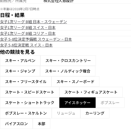
勤務先／所属先
株式会社久慈設計
※年齢は2018年2月7日時点
日程・結果
女子1次リーグ B組 日本 − スウェーデン
女子1次リーグ B組 スイス − 日本
女子1次リーグ B組 コリア − 日本
女子 5-8位決定予備戦 スウェーデン − 日本
女子 5,6位決定戦 スイス − 日本
他の競技を見る
スキー・アルペン
スキー・クロスカントリー
スキー・ジャンプ
スキー・ノルディック複合
スキー・フリースタイル
スキー・スノーボード
スケート・スピードスケート
スケート・フィギュアスケート
スケート・ショートトラック
アイスホッケー
ボブスレー
ボブスレー・スケルトン
リュージュ
カーリング
バイアスロン
本部