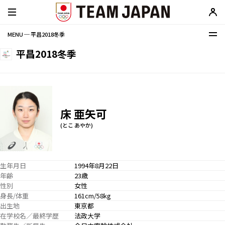
MENU ─ 平昌2018冬季
平昌2018冬季
床 亜矢可
(とこ あやか)
生年月日
1994年8月22日
年齢
23歳
性別
女性
身長/体重
161cm/58kg
出生地
東京都
在学校名／最終学歴
法政大学