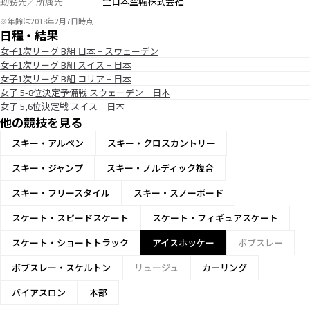
勤務先／所属先
全日本空輸株式会社
※年齢は2018年2月7日時点
日程・結果
女子1次リーグ B組 日本 − スウェーデン
女子1次リーグ B組 スイス − 日本
女子1次リーグ B組 コリア − 日本
女子 5-8位決定予備戦 スウェーデン − 日本
女子 5,6位決定戦 スイス − 日本
他の競技を見る
スキー・アルペン
スキー・クロスカントリー
スキー・ジャンプ
スキー・ノルディック複合
スキー・フリースタイル
スキー・スノーボード
スケート・スピードスケート
スケート・フィギュアスケート
スケート・ショートトラック
アイスホッケー
ボブスレー
ボブスレー・スケルトン
リュージュ
カーリング
バイアスロン
本部