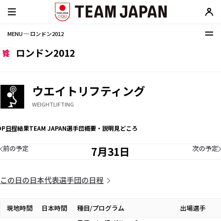
MENU ─ ロンドン2012
ロンドン2012
ウエイトリフティング
WEIGHTLIFTING
OP
日程
結果
TEAM JAPAN選手団
概要・説明
見どころ
前の予定
次の予定
7月31日
この日の日本代表選手団の日程
現地時間
日本時間
種目/プログラム
出場選手