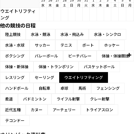
25
26
27
28
29
30
31
1
2
3
4
5
6
水
木
金
土
日
月
火
水
木
金
土
日
月
ウエイトリフティ
ング
他の競技の日程
陸上競技
水泳・競泳
水泳・飛込み
水泳・シンクロ
水泳・水球
サッカー
テニス
ボート
ホッケー
ボクシング
バレーボール
ビーチバレー
体操・体操競技
体操・新体操
体操・トランポリン
バスケットボール
レスリング
セーリング
ウエイトリフティング
ハンドボール
自転車
卓球
馬術
フェンシング
柔道
バドミントン
ライフル射撃
クレー射撃
近代五種
カヌー
アーチェリー
トライアスロン
テコンドー