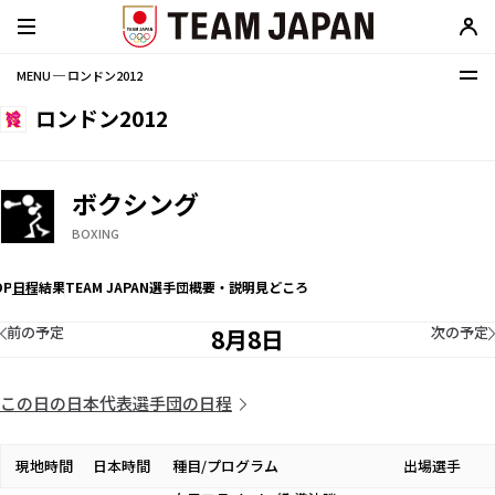
MENU ─ ロンドン2012
ロンドン2012
ボクシング
BOXING
OP
日程
結果
TEAM JAPAN選手団
概要・説明
見どころ
前の予定
次の予定
8月8日
この日の日本代表選手団の日程
現地時間
日本時間
種目/プログラム
出場選手