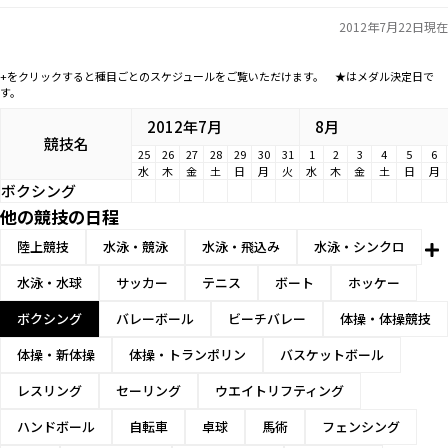
2012年7月22日現在
+をクリックすると種目ごとのスケジュールをご覧いただけます。 ★はメダル決定日で
す。
2012年7月
8月
競技名
25
26
27
28
29
30
31
1
2
3
4
5
6
水
木
金
土
日
月
火
水
木
金
土
日
月
ボクシング
他の競技の日程
陸上競技
水泳・競泳
水泳・飛込み
水泳・シンクロ
水泳・水球
サッカー
テニス
ボート
ホッケー
ボクシング
バレーボール
ビーチバレー
体操・体操競技
体操・新体操
体操・トランポリン
バスケットボール
レスリング
セーリング
ウエイトリフティング
ハンドボール
自転車
卓球
馬術
フェンシング