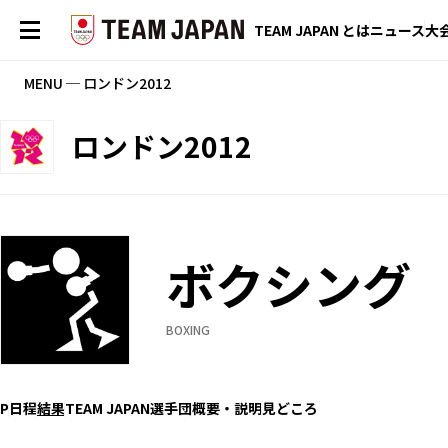
TEAM JAPAN とは
ニュース
大
MENU ─ ロンドン2012
ロンドン2012
ボクシング
BOXING
P
日程
結果
TEAM JAPAN選手団
概要・説明
見どころ