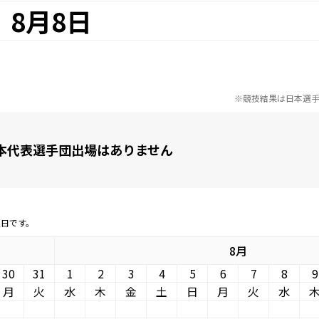
8月8日
※競技結果は日本選
本代表選手団出場はありません
定日です。
8月
30
31
1
2
3
4
5
6
7
8
9
月
火
水
木
金
土
日
月
火
水