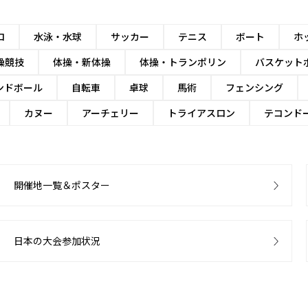
ロ
水泳・水球
サッカー
テニス
ボート
ホ
操競技
体操・新体操
体操・トランポリン
バスケット
ンドボール
自転車
卓球
馬術
フェンシング
カヌー
アーチェリー
トライアスロン
テコンド
開催地一覧＆ポスター
日本の大会参加状況