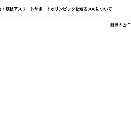
会・競技
アスリートサポート
オリンピックを知る
JOCについて
競技大会 T