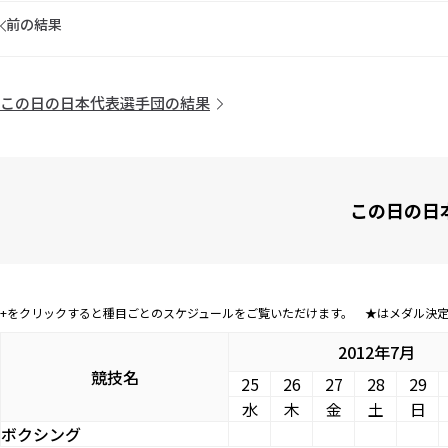
前の結果
この日の日本代表選手団の結果
この日の日
+をクリックすると種目ごとのスケジュールをご覧いただけます。 ★はメダル決
2012年7月
競技名
25
26
27
28
29
水
木
金
土
日
ボクシング