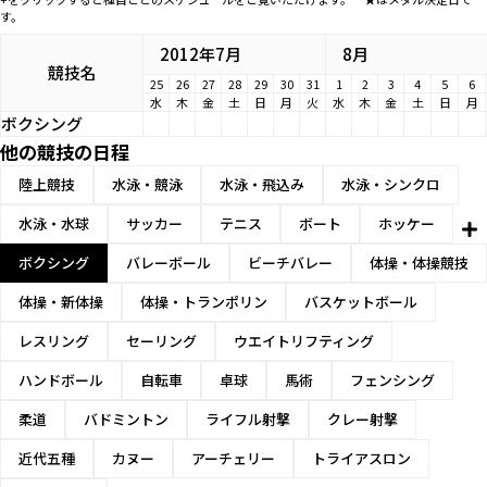
す。
2012年7月
8月
競技名
25
26
27
28
29
30
31
1
2
3
4
5
6
水
木
金
土
日
月
火
水
木
金
土
日
月
ボクシング
他の競技の日程
陸上競技
水泳・競泳
水泳・飛込み
水泳・シンクロ
水泳・水球
サッカー
テニス
ボート
ホッケー
ボクシング
バレーボール
ビーチバレー
体操・体操競技
体操・新体操
体操・トランポリン
バスケットボール
レスリング
セーリング
ウエイトリフティング
ハンドボール
自転車
卓球
馬術
フェンシング
柔道
バドミントン
ライフル射撃
クレー射撃
近代五種
カヌー
アーチェリー
トライアスロン