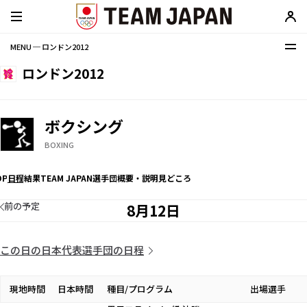
MENU ─ ロンドン2012
ロンドン2012
ボクシング
BOXING
OP
日程
結果
TEAM JAPAN選手団
概要・説明
見どころ
前の予定
8月12日
この日の日本代表選手団の日程
現地時間
日本時間
種目/プログラム
出場選手