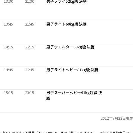
13:30
21:30
男子フライ52kg級 決勝
13:45
21:45
男子ライト60kg級 決勝
14:15
22:15
男子ウエルター69kg級 決勝
14:45
22:45
男子ライトヘビー81kg級 決勝
15:15
23:15
男子スーパーヘビー91kg超級 決
勝
2012年7月22日現在
+をクリックすると種目ごとのスケジュールをご覧いただけます。 ★はメダル決定日で