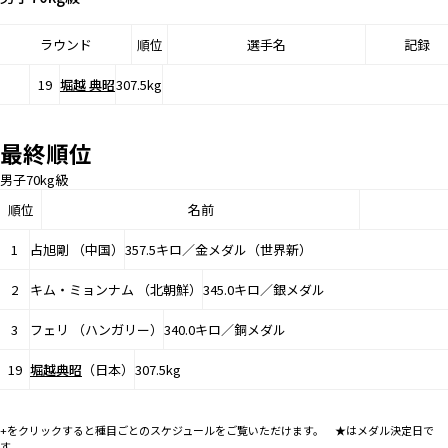
ラウンド
順位
選手名
記録
19
堀越 典昭
307.5kg
最終順位
男子70kg級
順位
名前
1
占旭剛 （中国）
357.5キロ／金メダル（世界新）
2
キム・ミョンナム （北朝鮮）
345.0キロ／銀メダル
3
フェリ （ハンガリー）
340.0キロ／銅メダル
19
堀越典昭
（日本）
307.5kg
+をクリックすると種目ごとのスケジュールをご覧いただけます。 ★はメダル決定日で
す。