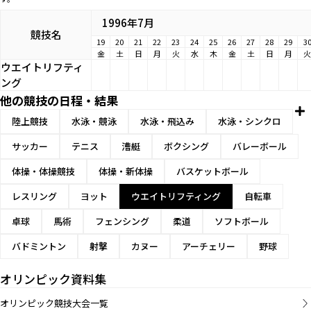
1996年7月
競技名
19
20
21
22
23
24
25
26
27
28
29
3
金
土
日
月
火
水
木
金
土
日
月
火
ウエイトリフティ
ング
他の競技の日程・結果
陸上競技
水泳・競泳
水泳・飛込み
水泳・シンクロ
サッカー
テニス
漕艇
ボクシング
バレーボール
体操・体操競技
体操・新体操
バスケットボール
レスリング
ヨット
ウエイトリフティング
自転車
卓球
馬術
フェンシング
柔道
ソフトボール
バドミントン
射撃
カヌー
アーチェリー
野球
オリンピック資料集
オリンピック競技大会一覧