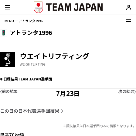
MENU ─ アトランタ1996
アトランタ1996
ウエイトリフティング
WEIGHTLIFTING
OP
日程
結果
TEAM JAPAN選手団
前の結果
次の結果
7月23日
この日の日本代表選手団結果
※競技結果は日本選手団のみの情報となります。
男子70kg級