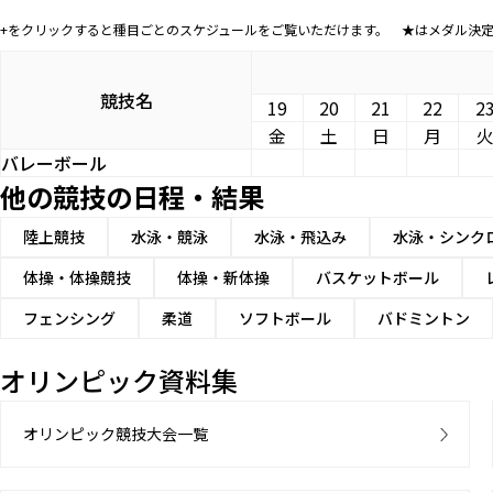
+をクリックすると種目ごとのスケジュールをご覧いただけます。 ★はメダル決
競技名
19
20
21
22
2
金
土
日
月
バレーボール
他の競技の日程・結果
陸上競技
水泳・競泳
水泳・飛込み
水泳・シンク
体操・体操競技
体操・新体操
バスケットボール
フェンシング
柔道
ソフトボール
バドミントン
オリンピック資料集
オリンピック競技大会一覧