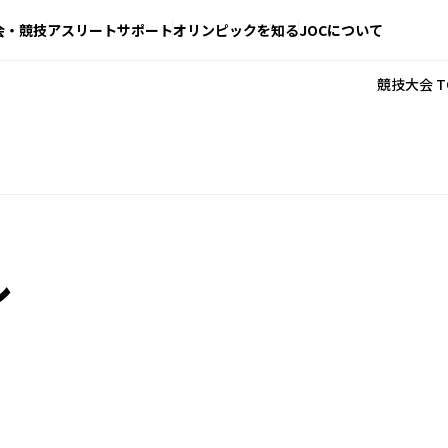
会・競技
アスリートサポート
オリンピックを知る
JOCについて
競技大会 T
ル