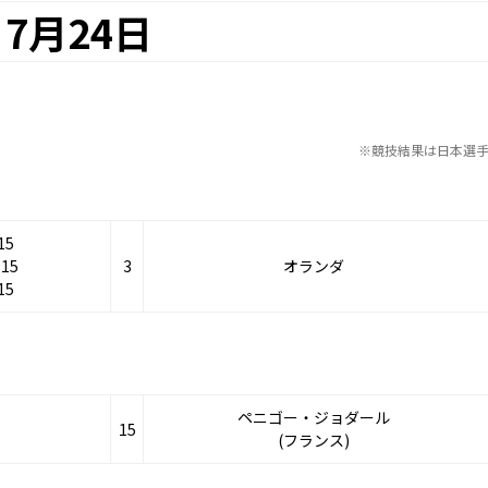
7月24日
※競技結果は日本選
15
-15
3
オランダ
15
ペニゴー・ジョダール
15
(フランス)