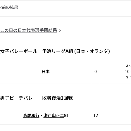
前の結果
この日の日本代表選手団結果
女子バレーボール 予選リーグA組 (日本 - オランダ)
3-
日本
0
10
3-
男子ビーチバレー 敗者復活1回戦
高尾和行
・
瀬戸山正二
組
12