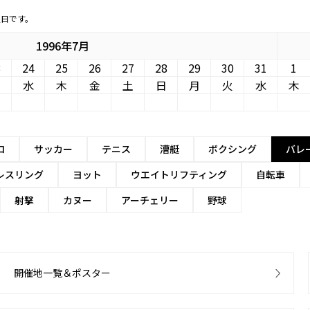
定日です。
1996年7月
3
24
25
26
27
28
29
30
31
1
火
水
木
金
土
日
月
火
水
木
ロ
サッカー
テニス
漕艇
ボクシング
バレ
レスリング
ヨット
ウエイトリフティング
自転車
射撃
カヌー
アーチェリー
野球
開催地一覧＆ポスター