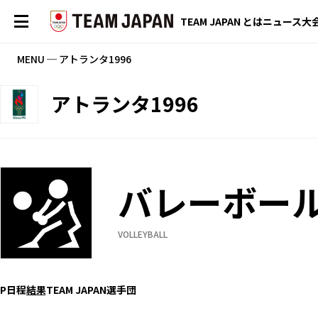
TEAM JAPAN とは
ニュース
大
MENU ─ アトランタ1996
アトランタ1996
バレーボー
VOLLEYBALL
P
日程
結果
TEAM JAPAN選手団