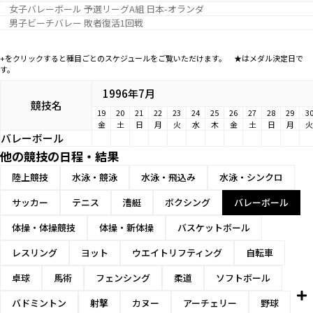
女子バレーボール 予選リーグA組 日本-オランダ
男子ビーチバレー 敗者復活1回戦
+をクリックすると種目ごとのスケジュールをご覧いただけます。 ★はメダル決定日で
す。
1996年7月
競技名
19
20
21
22
23
24
25
26
27
28
29
3
金
土
日
月
火
水
木
金
土
日
月
火
バレーボール
他の競技の日程・結果
陸上競技
水泳・競泳
水泳・飛込み
水泳・シンクロ
サッカー
テニス
漕艇
ボクシング
バレーボール
体操・体操競技
体操・新体操
バスケットボール
レスリング
ヨット
ウエイトリフティング
自転車
卓球
馬術
フェンシング
柔道
ソフトボール
バドミントン
射撃
カヌー
アーチェリー
野球