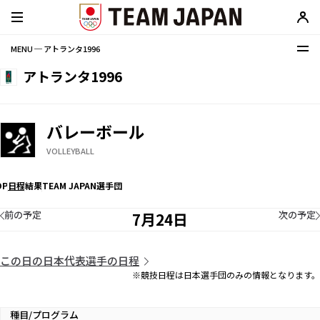
MENU ─ アトランタ1996
アトランタ1996
バレーボール
VOLLEYBALL
OP
日程
結果
TEAM JAPAN選手団
前の予定
次の予定
7月24日
この日の日本代表選手の日程
※競技日程は日本選手団のみの情報となります。
種目/プログラム