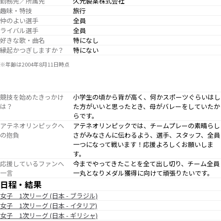
勤務先／所属先
久光製薬株式会社
趣味・特技
旅行
仲のよい選手
全員
ライバル選手
全員
好きな歌・曲名
特になし
縁起かつぎしますか？
特にない
※年齢は2004年8月11日時点
競技を始めたきっかけ
小学生の頃から背が高く、何かスポーツぐらいはし
は？
た方がいいと思ったとき、母がバレーをしていたか
らです。
アテネオリンピックへ
アテネオリンピックでは、チームプレーの素晴らし
の抱負
さがみなさんに伝わるよう、選手、スタッフ、全員
一つになって戦います！応援よろしくお願いしま
す。
応援しているファンへ
今までやってきたことを全て出し切り、チーム全員
一言
一丸となりメダル獲得に向けて頑張りたいです。
日程・結果
女子 1次リーグ (日本 - ブラジル)
女子 1次リーグ (日本 - イタリア)
女子 1次リーグ (日本 - ギリシャ)