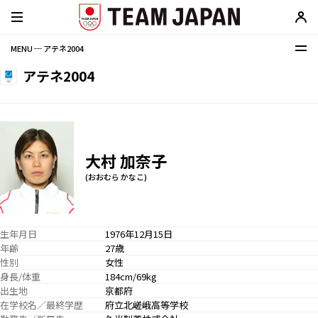
MENU ─ アテネ2004
アテネ2004
大村 加奈子
(おおむら かなこ)
生年月日
1976年12月15日
年齢
27歳
性別
女性
身長/体重
184cm/69kg
出生地
京都府
在学校名／最終学歴
府立北嵯峨高等学校