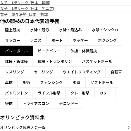
女子 1次リーグ (日本 - 韓国)
女子 1次リーグ (日本 - ケニア)
女子 準々決勝 (日本 - 中国)
他の競技の日本代表選手団
陸上競技
水泳・競泳
水泳・飛込み
水泳・シンクロ
サッカー
テニス
ボート
ホッケー
ボクシング
バレーボール
ビーチバレー
体操・体操競技
体操・新体操
体操・トランポリン
バスケットボール
レスリング
セーリング
ウエイトリフティング
自転車
卓球
馬術
フェンシング
柔道
ソフトボール
バドミントン
ライフル射撃
クレー射撃
カヌー
野球
トライアスロン
テコンドー
オリンピック資料集
オリンピック競技大会一覧