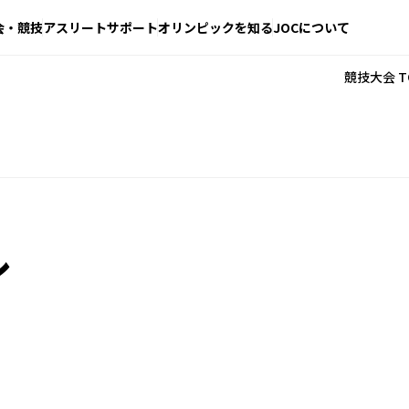
会・競技
アスリートサポート
オリンピックを知る
JOCについて
競技大会 T
ル