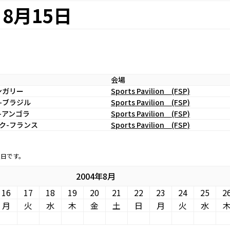
8月15日
会場
ンガリー
Sports Pavilion (FSP)
ャ-ブラジル
Sports Pavilion (FSP)
-アンゴラ
Sports Pavilion (FSP)
ーク-フランス
Sports Pavilion (FSP)
定日です。
2004年8月
16
17
18
19
20
21
22
23
24
25
2
月
火
水
木
金
土
日
月
火
水