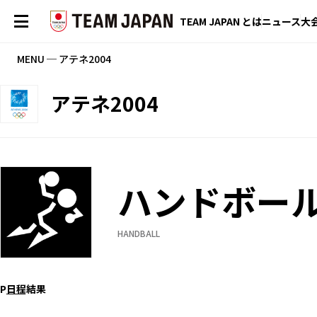
TEAM JAPAN とは
ニュース
大
MENU ─ アテネ2004
アテネ2004
ハンドボー
HANDBALL
P
日程
結果