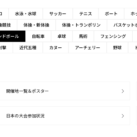
ロ
水泳・水球
サッカー
テニス
ボート
ホ
操競技
体操・新体操
体操・トランポリン
バスケット
ンドボール
自転車
卓球
馬術
フェンシング
射撃
近代五種
カヌー
アーチェリー
野球
開催地一覧＆ポスター
日本の大会参加状況