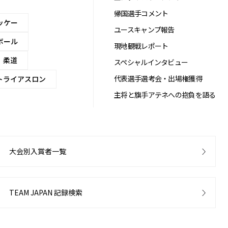
帰国選手コメント
ッケー
ユースキャンプ報告
ボール
現地観戦レポート
柔道
スペシャルインタビュー
代表選手選考会・出場権獲得
トライアスロン
主将と旗手アテネへの抱負を語る
大会別入賞者一覧
TEAM JAPAN 記録検索