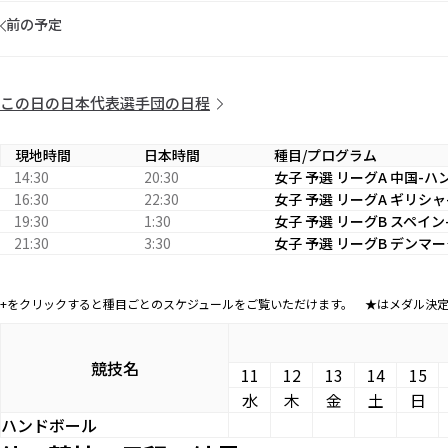
前の予定
この日の日本代表選手団の日程
現地時間
日本時間
種目/プログラム
14:30
20:30
女子 予選 リーグA 中国-ハ
16:30
22:30
女子 予選 リーグA ギリシ
19:30
1:30
女子 予選 リーグB スペイン
21:30
3:30
女子 予選 リーグB デンマ
+をクリックすると種目ごとのスケジュールをご覧いただけます。 ★はメダル決
競技名
11
12
13
14
15
水
木
金
土
日
ハンドボール