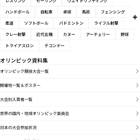
レスリング
セーリング
ウエイトリフティング
ハンドボール
自転車
卓球
馬術
フェンシング
柔道
ソフトボール
バドミントン
ライフル射撃
クレー射撃
近代五種
カヌー
アーチェリー
野球
トライアスロン
テコンドー
オリンピック資料集
オリンピック競技大会一覧
開催地一覧＆ポスター
大会別入賞者一覧
世界の国内・地域オリンピック委員会
日本の大会参加状況