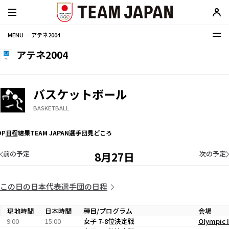
MENU ─ アテネ2004
アテネ2004
バスケットボール
BASKETBALL
OP
日程
結果
TEAM JAPAN選手団
見どころ
前の予定
次の予定
8月27日
この日の日本代表選手団の日程
現地時間
日本時間
種目/プログラム
会場
9:00
15:00
女子 7-8位決定戦
Olympic I