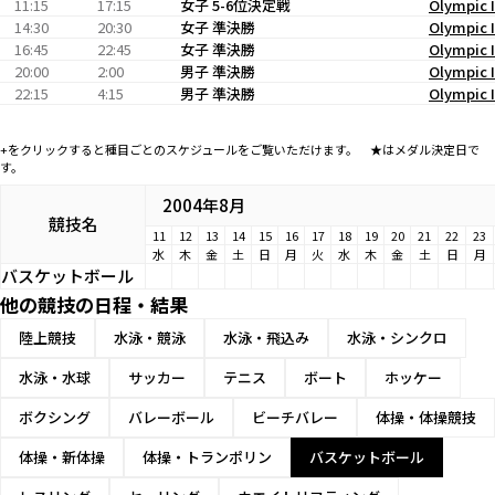
11:15
17:15
女子 5-6位決定戦
Olympic I
14:30
20:30
女子 準決勝
Olympic I
16:45
22:45
女子 準決勝
Olympic I
20:00
2:00
男子 準決勝
Olympic I
22:15
4:15
男子 準決勝
Olympic I
+をクリックすると種目ごとのスケジュールをご覧いただけます。 ★はメダル決定日で
す。
2004年8月
競技名
11
12
13
14
15
16
17
18
19
20
21
22
23
水
木
金
土
日
月
火
水
木
金
土
日
月
バスケットボール
他の競技の日程・結果
陸上競技
水泳・競泳
水泳・飛込み
水泳・シンクロ
水泳・水球
サッカー
テニス
ボート
ホッケー
ボクシング
バレーボール
ビーチバレー
体操・体操競技
体操・新体操
体操・トランポリン
バスケットボール