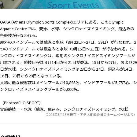
OAKA (Athens Olympic Sports Complex)エリアにある、このOlympic
Aquatic Centreでは、
競泳
、
水球
、
シンクロナイズドスイミング
、
飛込み
の
各競技が行なわれる。
屋外のメインプールでは競泳と水球（8月22日〜27日、29日）が行なわれ、2
つのインドアプールでは飛込みと水球（8月15日〜21日）が行なわれる。シ
ンクロナイズドスイミングは、専用のシンクロナイズドスイミングプールが
用意される。競技日程は８月14日から21日が競泳、15日から27日、および29
日が水球。シンイクロナイズドスイミングは23日から27日、飛込みが14日、
16日、20日から28日となっている。
入場可能な観客数はメインプールが10,893名、インドアプールが5,757名、シ
ンクロナイズドスイミングプールが5,000名。
（Photo:AFLO SPORT）
実施競技：・水泳（
競泳
、
飛込み
、
シンクロナイズドスイミング
、
水球
）
（2004年3月15日現在・アテネ組織委員会ホームページより）