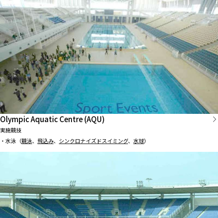
Olympic Aquatic Centre (AQU)
実施競技
・水泳（
競泳
、
飛込み
、
シンクロナイズドスイミング
、
水球
）