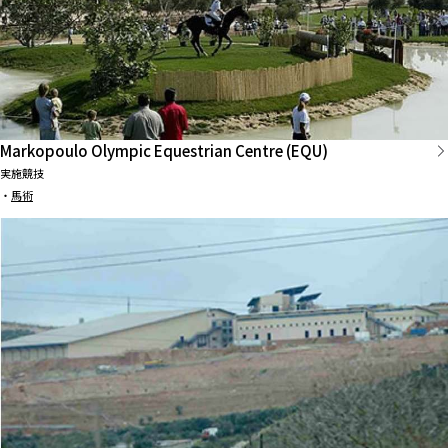
Markopoulo Olympic Equestrian Centre (EQU)
実施競技
・
馬術