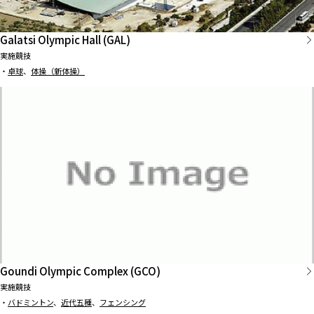
Galatsi Olympic Hall (GAL)
実施競技
・
卓球
、
体操（新体操）
Goundi Olympic Complex (GCO)
実施競技
・
バドミントン
、
近代五種
、
フェンシング