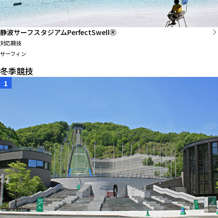
静波サーフスタジアムPerfectSwellⓇ
対応競技
サーフィン
冬季競技
1