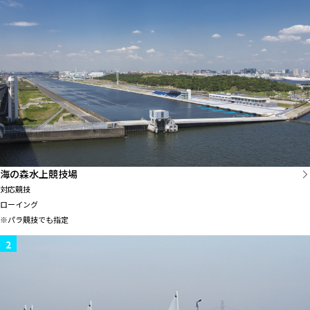
海の森水上競技場
対応競技
ローイング
※パラ競技でも指定
2