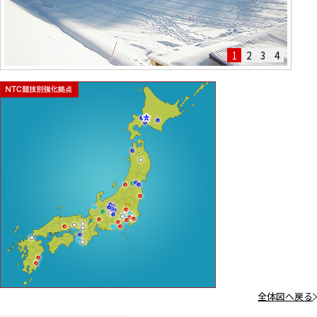
1
2
3
4
全体図へ戻る