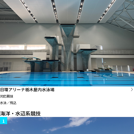
日環アリーナ栃木屋内水泳場
対応競技
水泳／飛込
海洋・水辺系競技
1