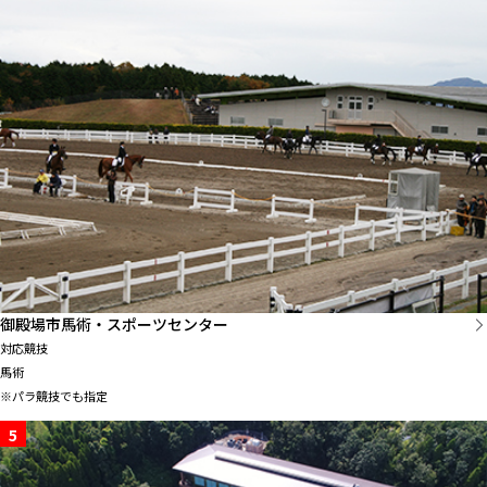
御殿場市馬術・スポーツセンター
対応競技
馬術
※パラ競技でも指定
5