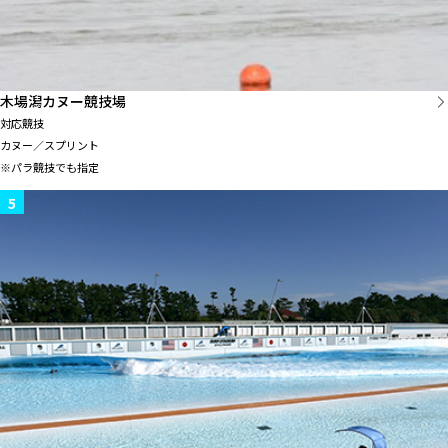
木場潟カヌー競技場
対応競技
カヌー／スプリント
※パラ競技でも指定
5