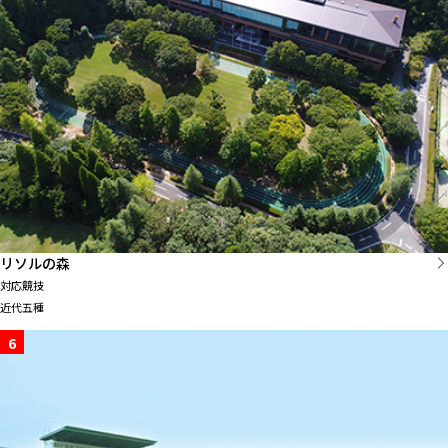
リソルの森
対応競技
近代五種
6