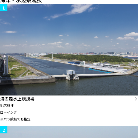
1
海の森水上競技場
対応競技
ローイング
※パラ競技でも指定
2