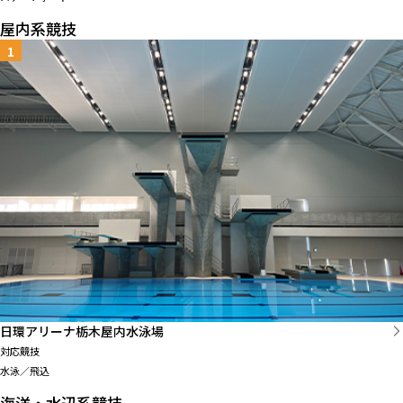
屋内系競技
1
日環アリーナ栃木屋内水泳場
対応競技
水泳／飛込
海洋・水辺系競技