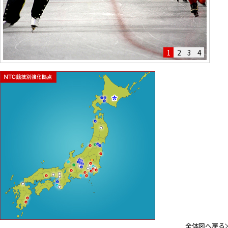
1
2
3
4
全体図へ戻る