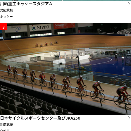
川崎重工ホッケースタジアム
対応競技
ホッケー
3
日本サイクルスポーツセンター及びJKA250
対応競技
自転車