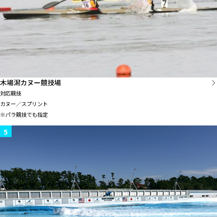
木場潟カヌー競技場
対応競技
カヌー／スプリント
※パラ競技でも指定
5