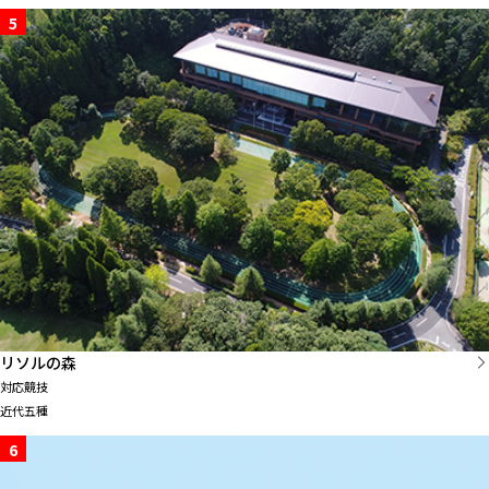
5
リソルの森
対応競技
近代五種
6