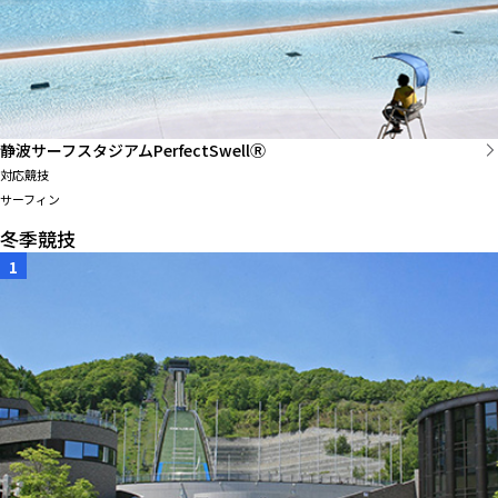
静波サーフスタジアムPerfectSwellⓇ
対応競技
サーフィン
冬季競技
1