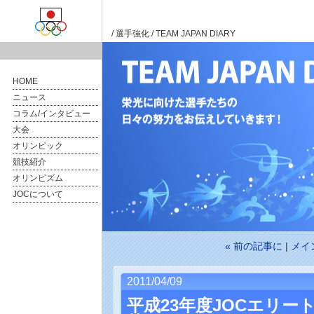
/
選手強化
/ TEAM JAPAN DIARY
HOME
ニュース
コラム/インタビュー
大会
オリンピック
競技紹介
オリンピズム
JOCについて
« 前の記事に
|
メイ
2011/04/09
平成23年度JOCエリ