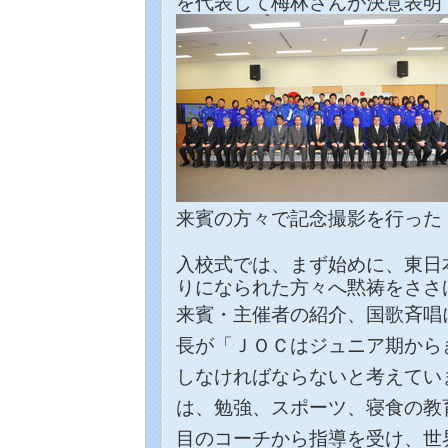
を代表して梅林さんが決意表明
来賓の方々で記念撮影を行った
入校式では、まず始めに、東日
りになられ
た方々へ黙祷をささ
来賓・主催者の紹介、国歌斉唱
長が「
ＪＯＣは
ジュニア期から
しなければならないと考えてい
は、勉強、スポーツ、寝食の教
目のコーチから指導を受け、世