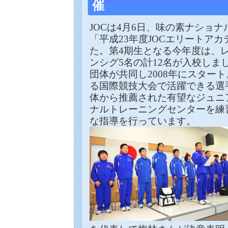
催
JOCは
4月
6
日、
味
の素ナショナ
「平成
23
年度JOCエリートア
た。
第4期生となる今年度は、レ
ンシグ5名の計12名が入校しま
団体が共同し2008年にスター
る国際競技大会で活躍できる選
体
から
推薦され
た
有望なジュニ
ナルトレーニングセンターを練
な指導を
行っています。