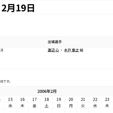
2月19日
出場選手
ンス
渡辺 心
・
木戸 章之
組
定日です。
2006年2月
4
15
16
17
18
19
20
21
22
23
火
水
木
金
土
日
月
火
水
木