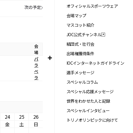
オフィシャルスポーツウェア
次の予定
会場マップ
マスコット紹介
JOC公式チャンネル
結団式・壮行会
会
場
出場権獲得条件
パ
IOCインターネットガイドライン
ラ
ベ
選手メッセージ
ラ
スペシャルコラム
スペシャル応援メッセージ
世界をわかせた人と記録
スペシャルインタビュー
24
25
26
トリノオリンピックに向けて
金
土
日