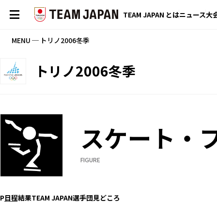
TEAM JAPAN とは
ニュース
大
MENU ─ トリノ2006冬季
トリノ2006冬季
スケート・
FIGURE
P
日程
結果
TEAM JAPAN選手団
見どころ