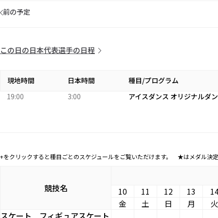
前の予定
この日の日本代表選手の日程
現地時間
日本時間
種目/プログラム
19:00
3:00
アイスダンス オリジナルダ
+をクリックすると種目ごとのスケジュールをご覧いただけます。 ★はメダル決
競技名
10
11
12
13
1
金
土
日
月
スケート
フィギュアスケート