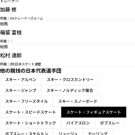
トレーナー
加藤 修
所属：OKトレーナーズルーム
総務
福留 富枝
所属：—
総務
松村 達郎
所属：(財)日本スケート連盟
他の競技の日本代表選手団
スキー・アルペン
スキー・クロスカントリー
スキー・ジャンプ
スキー・ノルディック複合
スキー・フリースタイル
スキー・スノーボード
スケート・スピードスケート
スケート・フィギュアスケート
スケート・ショートトラック
バイアスロン
ボブスレー
ボブスレー・スケルトン
リュージュ
カーリング