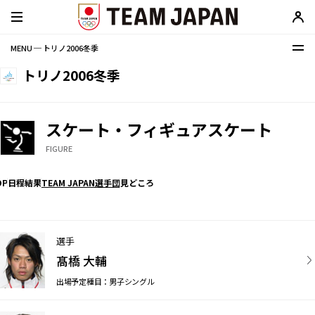
MENU ─ トリノ2006冬季
トリノ2006冬季
スケート・フィギュアスケート
FIGURE
OP
日程
結果
TEAM JAPAN選手団
見どころ
選手
髙橋 大輔
出場予定種目：男子シングル