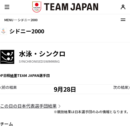
MENU ─ シドニー2000
シドニー2000
水泳・シンクロ
SYNCHRONISEDSWIMMING
OP
日程
結果
TEAM JAPAN選手団
前の結果
次の結果
9月28日
この日の日本代表選手団結果
※競技結果は日本選手団のみの情報となります。
チーム