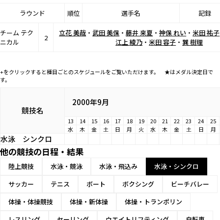
ラウンド
順位
選手名
記録
チーム テク
立花 美哉
・
武田 美保
・
藤井 来夏
・
神保 れい
・
米田 祐子
2
ニカル
江上 綾乃
・
米田 容子
・
巽 樹理
+をクリックすると種目ごとのスケジュールをご覧いただけます。 ★はメダル決定日で
す。
2000年9月
競技名
13
14
15
16
17
18
19
20
21
22
23
24
25
水
木
金
土
日
月
火
水
木
金
土
日
月
水泳
シンクロ
他の競技の日程・結果
陸上競技
水泳・競泳
水泳・飛込み
水泳・シンクロ
サッカー
テニス
ボート
ボクシング
ビーチバレー
体操・体操競技
体操・新体操
体操・トランポリン
レスリング
セーリング
ウエイトリフティング
自転車