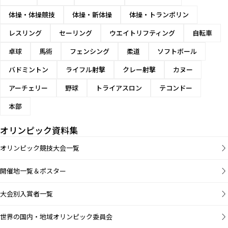
体操・体操競技
体操・新体操
体操・トランポリン
レスリング
セーリング
ウエイトリフティング
自転車
卓球
馬術
フェンシング
柔道
ソフトボール
バドミントン
ライフル射撃
クレー射撃
カヌー
アーチェリー
野球
トライアスロン
テコンドー
本部
オリンピック資料集
オリンピック競技大会一覧
開催地一覧＆ポスター
大会別入賞者一覧
世界の国内・地域オリンピック委員会