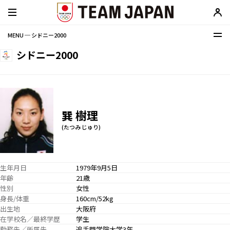
MENU ─ シドニー2000
シドニー2000
巽 樹理
(たつみ じゅり)
生年月日
1979年9月5日
年齢
21歳
性別
女性
身長/体重
160cm/52kg
出生地
大阪府
在学校名／最終学歴
学生
勤務先／所属先
追手門学院大学3年