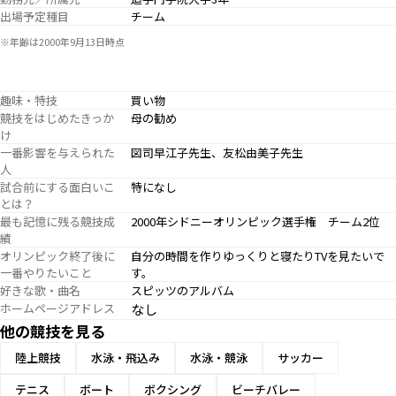
出場予定種目
チーム
※年齢は2000年9月13日時点
趣味・特技
買い物
競技をはじめたきっか
母の勧め
け
一番影響を与えられた
図司早江子先生、友松由美子先生
人
試合前にする面白いこ
特になし
とは？
最も記憶に残る競技成
2000年シドニーオリンピック選手権 チーム2位
績
オリンピック終了後に
自分の時間を作りゆっくりと寝たりTVを見たいで
一番やりたいこと
す。
好きな歌・曲名
スピッツのアルバム
ホームページアドレス
なし
他の競技を見る
陸上競技
水泳・飛込み
水泳・競泳
サッカー
テニス
ボート
ボクシング
ビーチバレー