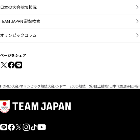
日本の大会参加状況
TEAM JAPAN 記録検索
オリンピックコラム
ページをシェア
HOME
大会
オリンピック競技大会
シドニー2000
競技一覧
陸上競技
日本代表選手団
谷