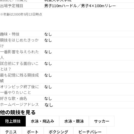
出場予定種目
男子110mハードル／男子4×100mリレー
※年齢は2000年9月13日時点
趣味・特技
なし
競技をはじめたきっか
なし
け
一番影響を与えられた
なし
人
試合前にする面白いこ
なし
とは？
最も記憶に残る競技成
なし
績
オリンピック終了後に
なし
一番やりたいこと
好きな歌・曲名
なし
ホームページアドレス
なし
他の競技を見る
陸上競技
水泳・飛込み
水泳・競泳
サッカー
テニス
ボート
ボクシング
ビーチバレー