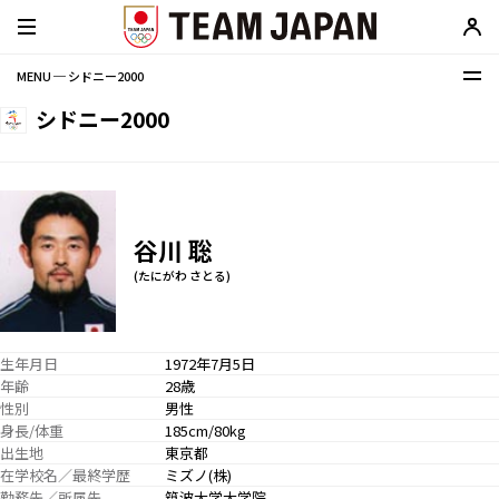
MENU ─ シドニー2000
シドニー2000
谷川 聡
(たにがわ さとる)
生年月日
1972年7月5日
年齢
28歳
性別
男性
身長/体重
185cm/80kg
出生地
東京都
在学校名／最終学歴
ミズノ(株)
勤務先／所属先
筑波大学大学院