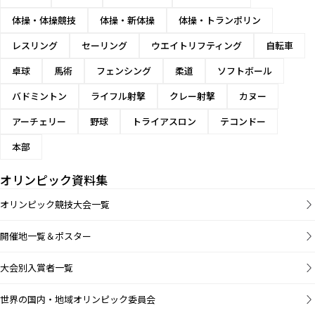
体操・体操競技
体操・新体操
体操・トランポリン
レスリング
セーリング
ウエイトリフティング
自転車
卓球
馬術
フェンシング
柔道
ソフトボール
バドミントン
ライフル射撃
クレー射撃
カヌー
アーチェリー
野球
トライアスロン
テコンドー
本部
オリンピック資料集
オリンピック競技大会一覧
開催地一覧＆ポスター
大会別入賞者一覧
世界の国内・地域オリンピック委員会