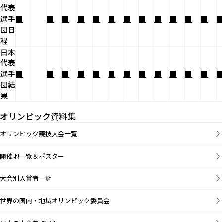
代表
選手
■
■
■
■
■
■
■
■
■
■
■
■
団日
程
日本
代表
選手
■
■
■
■
■
■
■
■
■
■
■
■
団結
果
オリンピック資料集
オリンピック競技大会一覧
開催地一覧＆ポスター
大会別入賞者一覧
世界の国内・地域オリンピック委員会