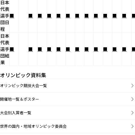
日本
代表
選手
■
■
■
■
■
■
■
■
■
■
■
■
団日
程
日本
代表
選手
■
■
■
■
■
■
■
■
■
■
■
■
団結
果
オリンピック資料集
オリンピック競技大会一覧
開催地一覧＆ポスター
大会別入賞者一覧
世界の国内・地域オリンピック委員会