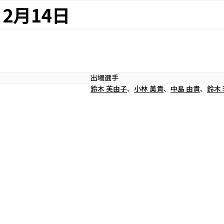
2月14日
出場選手
鈴木 芙由子
、
小林 美貴
、
中島 由貴
、
鈴木