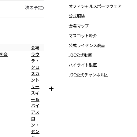
オフィシャルスポーツウェア
次の予定
公式服装
会場マップ
マスコット紹介
公式ライセンス商品
会場
 李奈
ラウ
JOC公式動画
ラ・
ハイライト動画
クロ
スカ
JOC公式チャンネル
ント
リー
スキ
ー＆
バイ
アス
ロ
ン・
セン