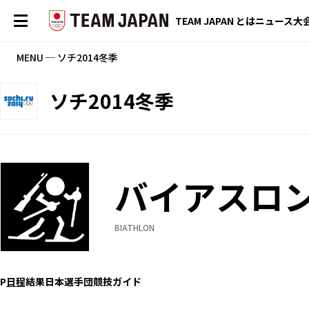
TEAM JAPAN とは
ニュース
大
MENU ─ ソチ2014冬季
ソチ2014冬季
バイアスロ
BIATHLON
P
日程
結果
日本選手団
競技ガイド