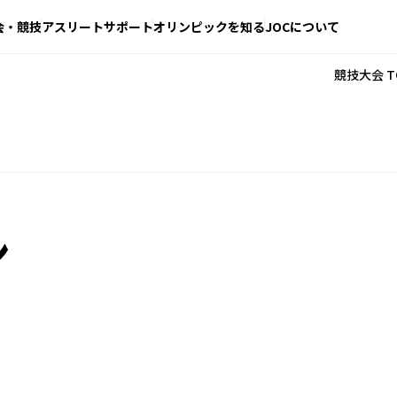
会・競技
アスリートサポート
オリンピックを知る
JOCについて
競技大会 T
ン