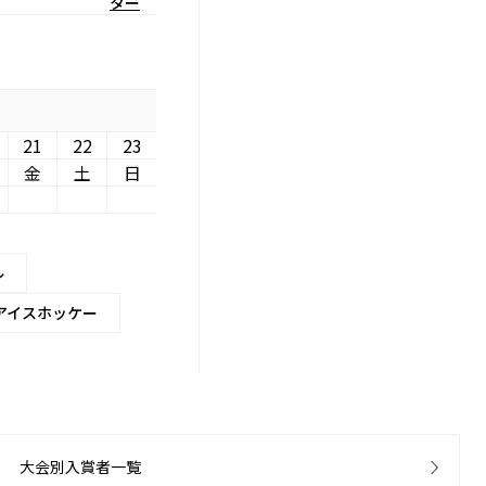
ター
21
22
23
金
土
日
ル
アイスホッケー
大会別入賞者一覧