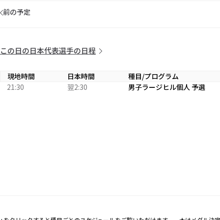
前の予定
この日の日本代表選手の日程
現地時間
日本時間
種目/プログラム
21:30
翌2:30
男子ラージヒル個人 予選
+をクリックすると種目ごとのスケジュールをご覧いただけます。 ★はメダル決