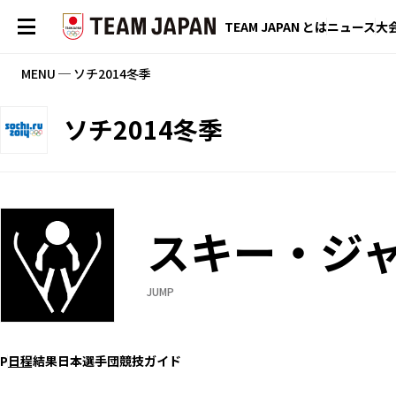
TEAM JAPAN とは
ニュース
大
MENU ─ ソチ2014冬季
ソチ2014冬季
スキー・ジ
JUMP
P
日程
結果
日本選手団
競技ガイド