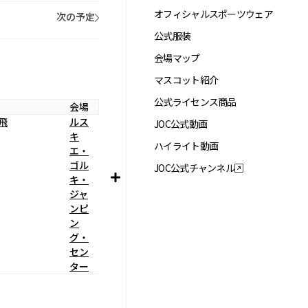
オフィシャルスポーツウェア
次の予定
公式服装
会場マップ
マスコット紹介
公式ライセンス商品
会場
飛
ルス
JOC公式動画
キ
ハイライト動画
エ・
ゴル
JOC公式チャンネル
キ・
ジャ
ンピ
ン
グ・
セン
ター