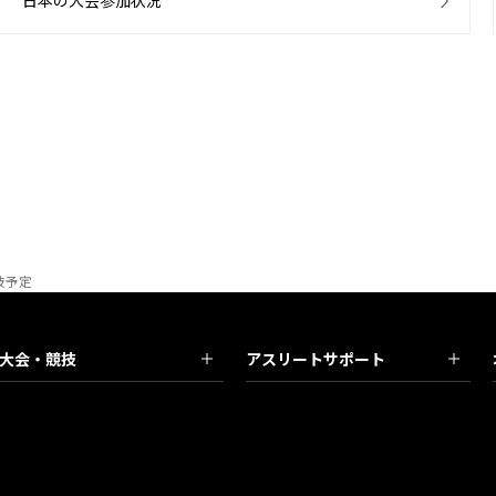
日本の大会参加状況
技予定
大会・競技
アスリートサポート